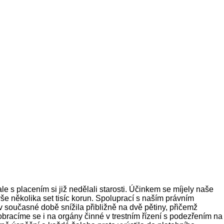
le s placením si již nedělali starosti. Účinkem se míjely naše
še několika set tisíc korun. Spoluprací s naším právním
 současné době snížila přibližně na dvě pětiny, přičemž
obracíme se i na orgány činné v trestním řízení s podezřením na