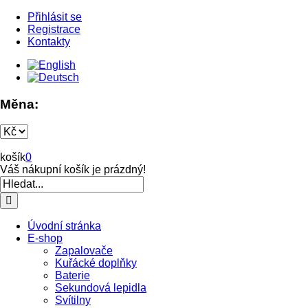
Přihlásit se
Registrace
Kontakty
Měna:
košík
0
Váš nákupní košík je prázdný!
Úvodní stránka
E-shop
Zapalovače
Kuřácké doplňky
Baterie
Sekundová lepidla
Svítilny