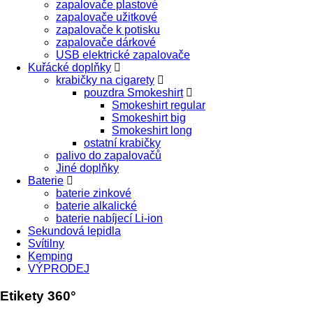
zapalovače plastové
zapalovače užitkové
zapalovače k potisku
zapalovače dárkové
USB elektrické zapalovače
Kuřácké doplňky
krabičky na cigarety
pouzdra Smokeshirt
Smokeshirt regular
Smokeshirt big
Smokeshirt long
ostatní krabičky
palivo do zapalovačů
Jiné doplňky
Baterie
baterie zinkové
baterie alkalické
baterie nabíjecí Li-ion
Sekundová lepidla
Svítilny
Kemping
VÝPRODEJ
Etikety 360°