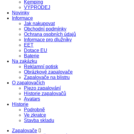
Kemping
VÝPRODEJ
Novinky
Informace
Jak nakupovat
Obchodní podmínky
Ochrana osobních údajů
Informace pro dlužníky
EET
Dotace EU
Baterie
Na zakázku
Reklamní potisk
Obrázkové zapalovače
Zapalovače na blistru
O zapalovačích
Piezo zapalování
Historie zapalovačů
Avatars
Historie
Podrobně
Ve zkratce
Stavba skladu
Zapalovače