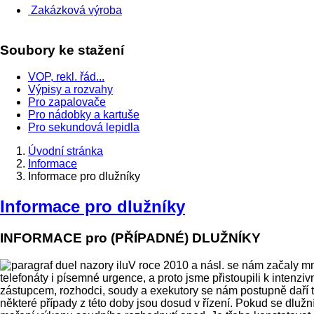
Zakázková výroba
Soubory ke stažení
VOP, rekl. řád...
Výpisy a rozvahy
Pro zapalovače
Pro nádobky a kartuše
Pro sekundová lepidla
Úvodní stránka
Informace
Informace pro dlužníky
Informace pro dlužníky
INFORMACE pro (PŘÍPADNÉ) DLUŽNÍKY
V roce 2010 a násl. se nám začaly množ
telefonáty i písemné urgence, a proto jsme přistoupili k intenz
zástupcem, rozhodci, soudy a exekutory se nám postupně daří t
některé případy z této doby jsou dosud v řízení. Pokud se dluž