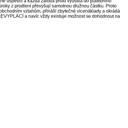
ně úspěšní a každá žaloba proto vyústila do platebního
 úroky z prodlení převyšují samotnou dlužnou částku. Proto
m obchodním vztahům, přináší zbytečné vícenáklady a okrádá
SE NEVYPLÁCÍ a navíc vždy existuje možnost se dohodnout na