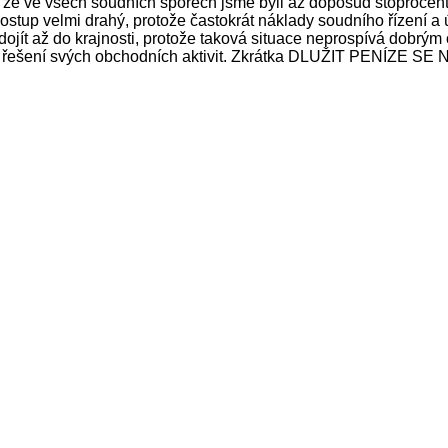
 že ve všech soudních sporech jsme byli až doposud stoprocent
postup velmi drahý, protože častokrát náklady soudního řízení a
ojít až do krajnosti, protože taková situace neprospívá dobrý
žít na řešení svých obchodních aktivit. Zkrátka DLUŽIT PENÍZE 