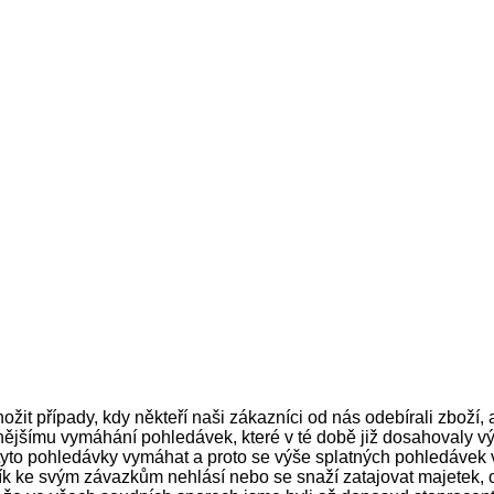
it případy, kdy někteří naši zákazníci od nás odebírali zboží, a
ivnějšímu vymáhání pohledávek, které v té době již dosahovaly vý
yto pohledávky vymáhat a proto se výše splatných pohledávek v
ník ke svým závazkům nehlásí nebo se snaží zatajovat majetek, 