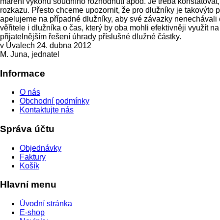
maření výkonu soudního rozhodnutí apod. Je třeba konstatovat,
rozkazu. Přesto chceme upozornit, že pro dlužníky je takovýto 
apelujeme na případné dlužníky, aby své závazky nenechávali d
věřitele i dlužníka o čas, který by oba mohli efektivněji vyu
přijatelnějším řešení úhrady příslušné dlužné částky.
v Úvalech 24. dubna 2012
M. Juna, jednatel
Informace
O nás
Obchodní podmínky
Kontaktujte nás
Správa účtu
Objednávky
Faktury
Košík
Hlavní menu
Úvodní stránka
E-shop