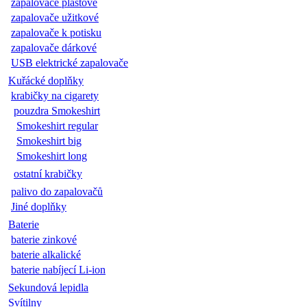
zapalovače plastové
zapalovače užitkové
zapalovače k potisku
zapalovače dárkové
USB elektrické zapalovače
Kuřácké doplňky
krabičky na cigarety
pouzdra Smokeshirt
Smokeshirt regular
Smokeshirt big
Smokeshirt long
ostatní krabičky
palivo do zapalovačů
Jiné doplňky
Baterie
baterie zinkové
baterie alkalické
baterie nabíjecí Li-ion
Sekundová lepidla
Svítilny