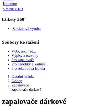
Kemping
VÝPRODEJ
Etikety 360°
Zakázková výroba
Soubory ke stažení
VOP, rekl. řád...
Výpisy a rozvahy
Pro zapalovače
Pro nádobky a kartuše
Pro sekundová lepidla
Úvodní stránka
E-shop
Zapalovače
zapalovače dárkové
zapalovače dárkové