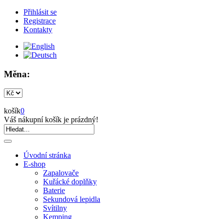
Přihlásit se
Registrace
Kontakty
Měna:
košík
0
Váš nákupní košík je prázdný!
Úvodní stránka
E-shop
Zapalovače
Kuřácké doplňky
Baterie
Sekundová lepidla
Svítilny
Kemping