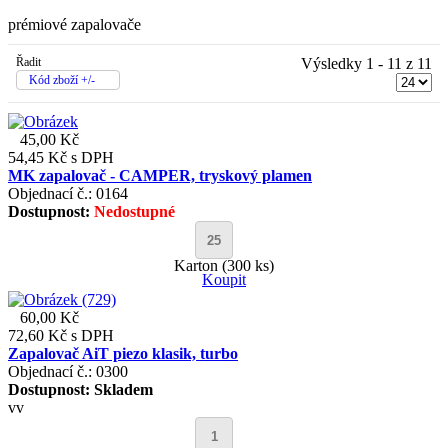
prémiové zapalovače
Řadit
Výsledky 1 - 11 z 11
Kód zboží +/-
45,00 Kč
54,45 Kč
s DPH
MK zapalovač - CAMPER, tryskový plamen
Objednací č.: 0164
Dostupnost:
Nedostupné
Karton (300 ks)
Koupit
60,00 Kč
72,60 Kč
s DPH
Zapalovač AiT piezo klasik, turbo
Objednací č.: 0300
Dostupnost:
Skladem
vv