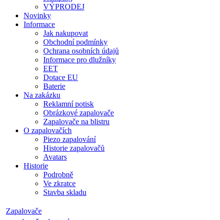
VÝPRODEJ
Novinky
Informace
Jak nakupovat
Obchodní podmínky
Ochrana osobních údajů
Informace pro dlužníky
EET
Dotace EU
Baterie
Na zakázku
Reklamní potisk
Obrázkové zapalovače
Zapalovače na blistru
O zapalovačích
Piezo zapalování
Historie zapalovačů
Avatars
Historie
Podrobně
Ve zkratce
Stavba skladu
Zapalovače