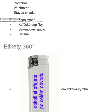
Podrobně
Ve zkratce
Stavba skladu
Nabíjecí USB baterie
Nové zapalovače
Další nové zapalovače
Zapalovače
Novinka - přímé nabíjení pomocí USB kabelu
Nové zapalovače
Další nové zapalovače
Kuřácké doplňky
Sekundové lepidlo
Baterie
Etikety 360°
Zakázková výroba