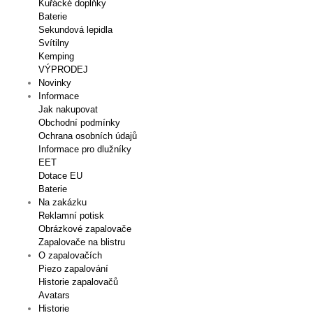
Kuřácké doplňky
Baterie
Sekundová lepidla
Svítilny
Kemping
VÝPRODEJ
Novinky
Informace
Jak nakupovat
Obchodní podmínky
Ochrana osobních údajů
Informace pro dlužníky
EET
Dotace EU
Baterie
Na zakázku
Reklamní potisk
Obrázkové zapalovače
Zapalovače na blistru
O zapalovačích
Piezo zapalování
Historie zapalovačů
Avatars
Historie