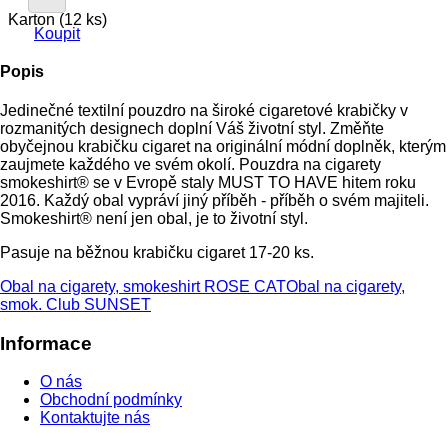
Karton (12 ks)
Koupit
Popis
Jedinečné textilní pouzdro na široké cigaretové krabičky v
rozmanitých designech doplní Váš životní styl. Změňte
obyčejnou krabičku cigaret na originální módní doplněk, kterým
zaujmete každého ve svém okolí. Pouzdra na cigarety
smokeshirt® se v Evropě staly MUST TO HAVE hitem roku
2016. Každý obal vypráví jiný příběh - příběh o svém majiteli.
Smokeshirt® není jen obal, je to životní styl.
Pasuje na běžnou krabičku cigaret 17-20 ks.
Obal na cigarety, smokeshirt ROSE CAT
Obal na cigarety,
smok. Club SUNSET
Informace
O nás
Obchodní podmínky
Kontaktujte nás