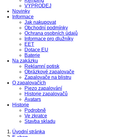
Kemping
VÝPRODEJ
Novinky
Informace
Jak nakupovat
Obchodní podmínky
Ochrana osobních údajů
Informace pro dlužníky
EET
Dotace EU
Baterie
Na zakázku
Reklamní potisk
Obrázkové zapalovače
Zapalovače na blistru
O zapalovačích
Piezo zapalování
Historie zapalovačů
Avatars
Historie
Podrobně
Ve zkratce
Stavba skladu
Úvodní stránka