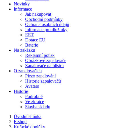
Novinky
Informace
Jak nakupovat
Obchodní podmínky
Ochrana osobních údajů
Informace pro dlužníky
EET
Dotace EU
Baterie
Na zakázku
Reklamní potisk
Obrázkové zapalovače
Zapalovače na blistru
O zapalovačích
Piezo zapalování
Historie zapalovačů
Avatars
Historie
Podrobně
Ve zkratce
Stavba skladu
Úvodní stránka
E-shop
Kuřácké doplňky