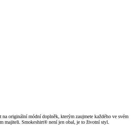
ret na originální módní doplněk, kterým zaujmete každého ve svém
jiteli. Smokeshirt® není jen obal, je to životní styl.