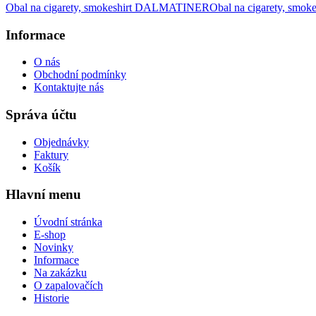
Obal na cigarety, smokeshirt DALMATINER
Obal na cigarety, smo
Informace
O nás
Obchodní podmínky
Kontaktujte nás
Správa účtu
Objednávky
Faktury
Košík
Hlavní menu
Úvodní stránka
E-shop
Novinky
Informace
Na zakázku
O zapalovačích
Historie