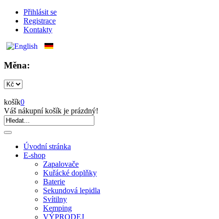
Přihlásit se
Registrace
Kontakty
Měna:
košík
0
Váš nákupní košík je prázdný!
Úvodní stránka
E-shop
Zapalovače
Kuřácké doplňky
Baterie
Sekundová lepidla
Svítilny
Kemping
VÝPRODEJ