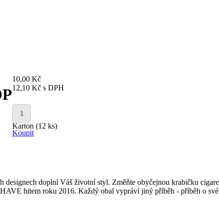
10,00 Kč
12,10 Kč
s DPH
OP
Karton (12 ks)
Koupit
ých designech doplní Váš životní styl. Změňte obyčejnou krabičku ciga
VE hitem roku 2016. Každý obal vypráví jiný příběh - příběh o svém ma