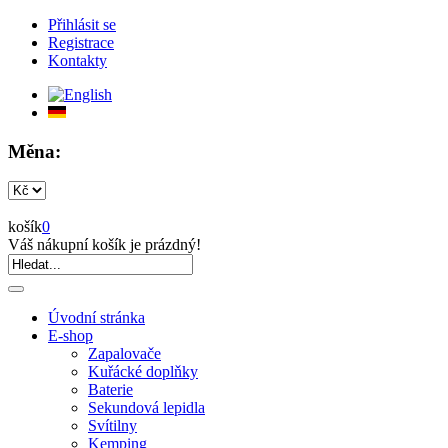
Přihlásit se
Registrace
Kontakty
Měna:
košík
0
Váš nákupní košík je prázdný!
Úvodní stránka
E-shop
Zapalovače
Kuřácké doplňky
Baterie
Sekundová lepidla
Svítilny
Kemping