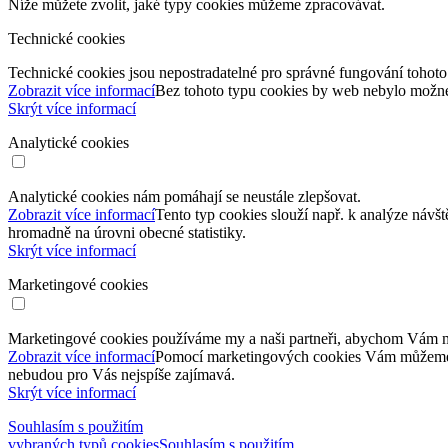
Níže můžete zvolit, jaké typy cookies můžeme zpracovávat.
Technické cookies
Technické cookies jsou nepostradatelné pro správné fungování tohoto
Zobrazit více informací
Bez tohoto typu cookies by web nebylo možné 
Skrýt více informací
Analytické cookies
Analytické cookies nám pomáhají se neustále zlepšovat.
Zobrazit více informací
Tento typ cookies slouží např. k analýze náv
hromadně na úrovni obecné statistiky.
Skrýt více informací
Marketingové cookies
Marketingové cookies používáme my a naši partneři, abychom Vám mo
Zobrazit více informací
Pomocí marketingových cookies Vám můžeme zaji
nebudou pro Vás nejspíše zajímavá.
Skrýt více informací
Souhlasím s použitím
vybraných typů cookies
Souhlasím s použitím