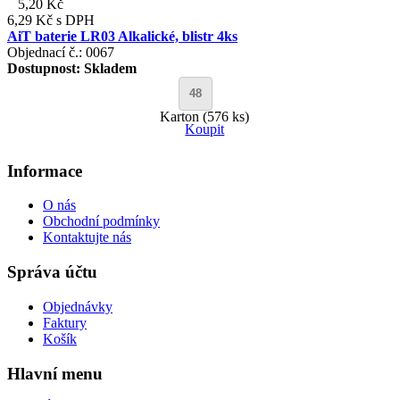
5,20 Kč
6,29 Kč
s DPH
AiT baterie LR03 Alkalické, blistr 4ks
Objednací č.: 0067
Dostupnost:
Skladem
Karton (576 ks)
Koupit
Informace
O nás
Obchodní podmínky
Kontaktujte nás
Správa účtu
Objednávky
Faktury
Košík
Hlavní menu