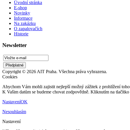
Úvodní stránka
E-shop
Novinky
Informace
Na zakázku
O zapalovačích
Historie
Newsletter
Copyright © 2026 AIT Praha. Všechna práva vyhrazena.
Cookies
Abychom Vám mohli zajistit nejlepší možný zážitek z prohlížení tohot
K Vašim datům se budeme chovat zodpovědně. Kliknutím na tlačítko 
Nastavení
OK
Nesouhlasím
Nastavení