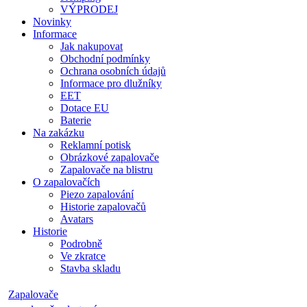
VÝPRODEJ
Novinky
Informace
Jak nakupovat
Obchodní podmínky
Ochrana osobních údajů
Informace pro dlužníky
EET
Dotace EU
Baterie
Na zakázku
Reklamní potisk
Obrázkové zapalovače
Zapalovače na blistru
O zapalovačích
Piezo zapalování
Historie zapalovačů
Avatars
Historie
Podrobně
Ve zkratce
Stavba skladu
Zapalovače