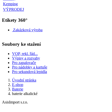
Kemping
VÝPRODEJ
Etikety 360°
Zakázková výroba
Soubory ke stažení
VOP, rekl. řád...
Výpisy a rozvahy
Pro zapalovače
Pro nádobky a kartuše
Pro sekundová lepidla
Úvodní stránka
E-shop
Baterie
baterie alkalické
AsisImport s.r.o.