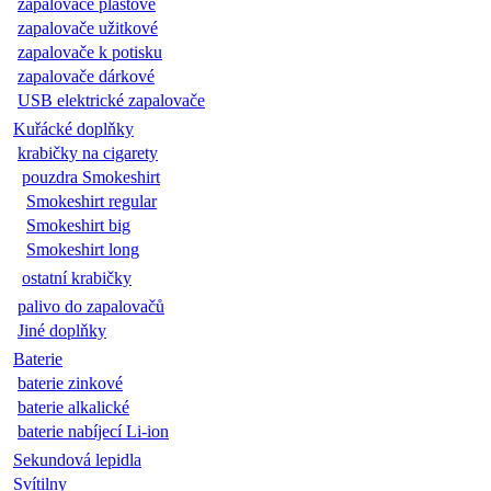
zapalovače plastové
zapalovače užitkové
zapalovače k potisku
zapalovače dárkové
USB elektrické zapalovače
Kuřácké doplňky
krabičky na cigarety
pouzdra Smokeshirt
Smokeshirt regular
Smokeshirt big
Smokeshirt long
ostatní krabičky
palivo do zapalovačů
Jiné doplňky
Baterie
baterie zinkové
baterie alkalické
baterie nabíjecí Li-ion
Sekundová lepidla
Svítilny