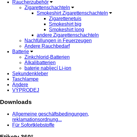
Raucherzubehör
Zigarettenschachteln
Smokeshirt Zigarettenschachteln
Zigarettenetuis
Smokeshirt big
Smokeshirt long
andere Zigarettenschachteln
Nachfüllungen in Feuerzeugen
Andere Rauchbedarf
Batterie
Zinkchlorid-Batterien
Alkalibatterien
baterie nabíjecí Li-ion
Sekundenkleber
Taschlampe
Andere
VÝPRODEJ
Downloads
Allgemeine geschäftsbedingungen,
reklamationsordnung...
Für Sofortklebstoffe
Etikety 360°