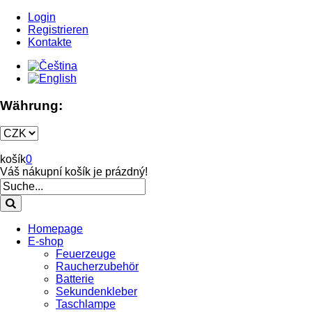
Login
Registrieren
Kontakte
Währung:
košík
0
Váš nákupní košík je prázdný!
Homepage
E-shop
Feuerzeuge
Raucherzubehör
Batterie
Sekundenkleber
Taschlampe