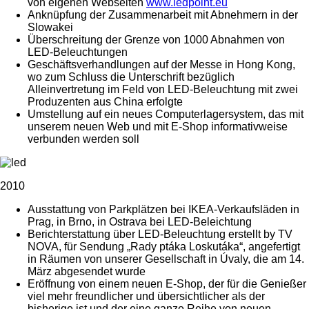
von eigenen Webseiten
www.ledpoint.eu
Anknüpfung der Zusammenarbeit mit Abnehmern in der
Slowakei
Überschreitung der Grenze von 1000 Abnahmen von
LED-Beleuchtungen
Geschäftsverhandlungen auf der Messe in Hong Kong,
wo zum Schluss die Unterschrift bezüglich
Alleinvertretung im Feld von LED-Beleuchtung mit zwei
Produzenten aus China erfolgte
Umstellung auf ein neues Computerlagersystem, das mit
unserem neuen Web und mit E-Shop informativweise
verbunden werden soll
2010
Ausstattung von Parkplätzen bei IKEA-Verkaufsläden in
Prag, in Brno, in Ostrava bei LED-Beleichtung
Berichterstattung über LED-Beleuchtung erstellt by TV
NOVA, für Sendung „Rady ptáka Loskutáka“, angefertigt
in Räumen von unserer Gesellschaft in Úvaly, die am 14.
März abgesendet wurde
Eröffnung von einem neuen E-Shop, der für die Genießer
viel mehr freundlicher und übersichtlicher als der
bisherige ist und der eine ganze Reihe von neuen