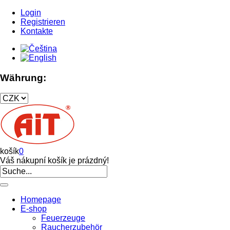
Login
Registrieren
Kontakte
Währung:
košík
0
Váš nákupní košík je prázdný!
Homepage
E-shop
Feuerzeuge
Raucherzubehör