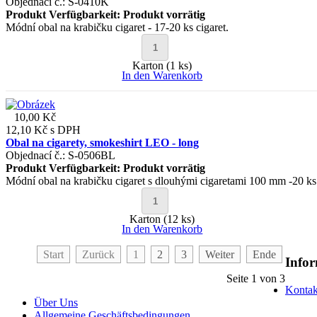
Objednací č.: S-0410K
Produkt Verfügbarkeit:
Produkt vorrätig
Módní obal na krabičku cigaret - 17-20 ks cigaret.
Karton (1 ks)
In den Warenkorb
10,00 Kč
12,10 Kč
s DPH
Obal na cigarety, smokeshirt LEO - long
Objednací č.: S-0506BL
Produkt Verfügbarkeit:
Produkt vorrätig
Módní obal na krabičku cigaret s dlouhými cigaretami 100 mm -20 ks
Karton (12 ks)
In den Warenkorb
Start
Zurück
1
2
3
Weiter
Ende
Info
Seite 1 von 3
Kontak
Über Uns
Allgemeine Geschäftsbedingungen