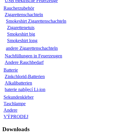
USB elektrische Feuerzeuge
Raucherzubehör
Zigarettenschachteln
Smokeshirt Zigarettenschachteln
Zigarettenetuis
Smokeshirt big
Smokeshirt long
andere Zigarettenschachteln
Nachfüllungen in Feuerzeugen
Andere Rauchbedarf
Batterie
Zinkchlorid-Batterien
Alkalibatterien
baterie nabíjecí Li-ion
Sekundenkleber
Taschlampe
Andere
VÝPRODEJ
Downloads