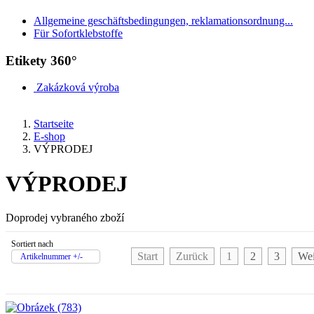
Allgemeine geschäftsbedingungen, reklamationsordnung...
Für Sofortklebstoffe
Etikety 360°
Zakázková výroba
Startseite
E-shop
VÝPRODEJ
VÝPRODEJ
Doprodej vybraného zboží
Sortiert nach
Start
Zurück
1
2
3
Wei
Artikelnummer +/-