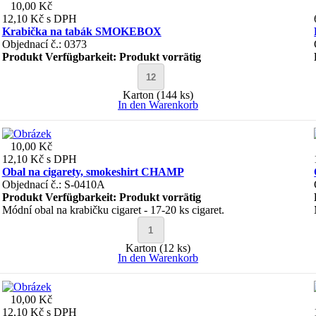
10,00 Kč
12,10 Kč
s DPH
Krabička na tabák SMOKEBOX
Objednací č.: 0373
Produkt Verfügbarkeit:
Produkt vorrätig
Karton (144 ks)
In den Warenkorb
10,00 Kč
12,10 Kč
s DPH
Obal na cigarety, smokeshirt CHAMP
Objednací č.: S-0410A
Produkt Verfügbarkeit:
Produkt vorrätig
Módní obal na krabičku cigaret - 17-20 ks cigaret.
Karton (12 ks)
In den Warenkorb
10,00 Kč
12,10 Kč
s DPH