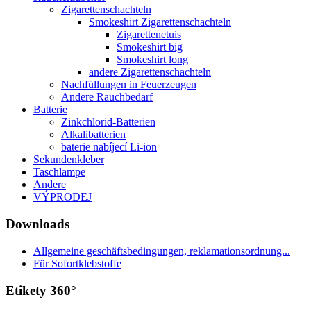
Zigarettenschachteln
Smokeshirt Zigarettenschachteln
Zigarettenetuis
Smokeshirt big
Smokeshirt long
andere Zigarettenschachteln
Nachfüllungen in Feuerzeugen
Andere Rauchbedarf
Batterie
Zinkchlorid-Batterien
Alkalibatterien
baterie nabíjecí Li-ion
Sekundenkleber
Taschlampe
Andere
VÝPRODEJ
Downloads
Allgemeine geschäftsbedingungen, reklamationsordnung...
Für Sofortklebstoffe
Etikety 360°