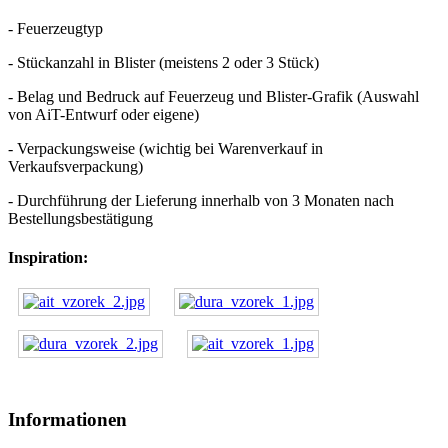
- Feuerzeugtyp
- Stückanzahl in Blister (meistens 2 oder 3 Stück)
- Belag und Bedruck auf Feuerzeug und Blister-Grafik (Auswahl
von AiT-Entwurf oder eigene)
- Verpackungsweise (wichtig bei Warenverkauf in
Verkaufsverpackung)
- Durchführung der Lieferung innerhalb von 3 Monaten nach
Bestellungsbestätigung
Inspiration:
AdmirorGallery 5.1.1
, author/s
Vasiljevski
&
Kekeljevic
.
Informationen
website audited by https://www.security-audit.com/ for IT security, penetration testing and cyber security