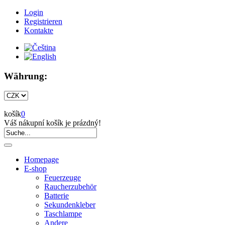
Login
Registrieren
Kontakte
Währung:
košík
0
Váš nákupní košík je prázdný!
Homepage
E-shop
Feuerzeuge
Raucherzubehör
Batterie
Sekundenkleber
Taschlampe
Andere