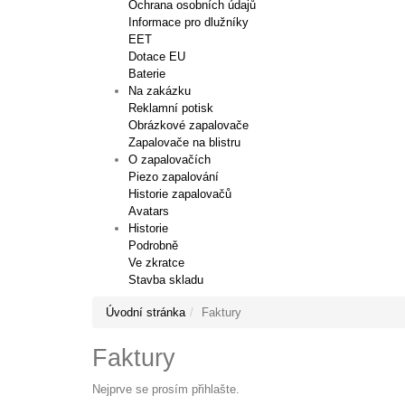
Ochrana osobních údajů
Informace pro dlužníky
EET
Dotace EU
Baterie
Na zakázku
Reklamní potisk
Obrázkové zapalovače
Zapalovače na blistru
O zapalovačích
Piezo zapalování
Historie zapalovačů
Avatars
Historie
Podrobně
Ve zkratce
Stavba skladu
Úvodní stránka
Faktury
Faktury
Nejprve se prosím přihlašte.