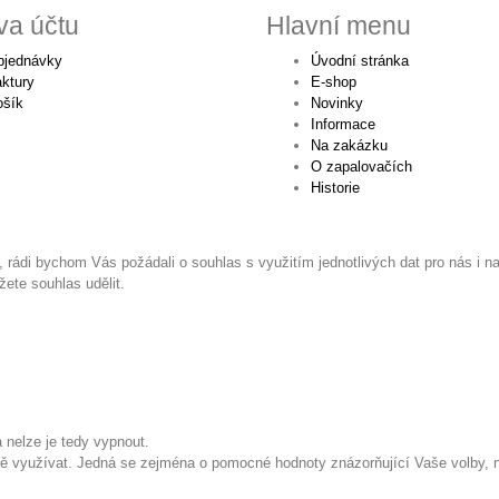
va účtu
Hlavní menu
bjednávky
Úvodní stránka
ktury
E-shop
ošík
Novinky
Informace
Na zakázku
O zapalovačích
Historie
 rádi bychom Vás požádali o souhlas s využitím jednotlivých dat pro nás i na
te souhlas udělit.
 nelze je tedy vypnout.
 využívat. Jedná se zejména o pomocné hodnoty znázorňující Vaše volby, na