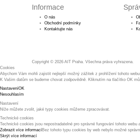
Informace
Sprá
O nás
O
Obchodní podmínky
Fa
Kontaktujte nás
K
Copyright © 2026 AIT Praha. Všechna práva vyhrazena.
Cookies
Abychom Vám mohli zajistit nejlepší možný zážitek z prohlížení tohoto webu,
K Vašim datům se budeme chovat zodpovědně. Kliknutím na tlačítko OK může
Nastavení
OK
Nesouhlasím
Nastavení
Níže můžete zvolit, jaké typy cookies můžeme zpracovávat.
Technické cookies
Technické cookies jsou nepostradatelné pro správné fungování tohoto webu a
Zobrazit více informací
Bez tohoto typu cookies by web nebylo možné správně
Skrýt více informací