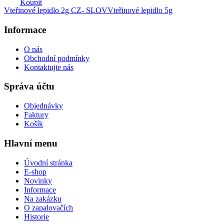
Koupit
Vteřinové lepidlo 2g CZ- SLOV
Vteřinové lepidlo 5g
Informace
O nás
Obchodní podmínky
Kontaktujte nás
Správa účtu
Objednávky
Faktury
Košík
Hlavní menu
Úvodní stránka
E-shop
Novinky
Informace
Na zakázku
O zapalovačích
Historie