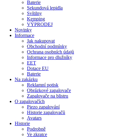
Baterie
Sekundová lepidla
Svítilny
Kemping
VÝPRODEJ
Novinky
Informace
Jak nakupovat
Obchodní podmínky
Ochrana osobních údajů
Informace pro dlužníky
EET
Dotace EU
Baterie
Na zakázku
Reklamní potisk
Obrázkové zapalovače
Zapalovače na blistru
O zapalovačích
Piezo zapalování
Historie zapalovačů
Avatars
Historie
Podrobně
Ve zkratce