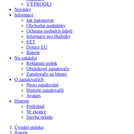
VÝPRODEJ
Novinky
Informace
Jak nakupovat
Obchodní podmínky
Ochrana osobních údajů
Informace pro dlužníky
EET
Dotace EU
Baterie
Na zakázku
Reklamní potisk
Obrázkové zapalovače
Zapalovače na blistru
O zapalovačích
Piezo zapalování
Historie zapalovačů
Avatars
Historie
Podrobně
Ve zkratce
Stavba skladu
Úvodní stránka
Baterie