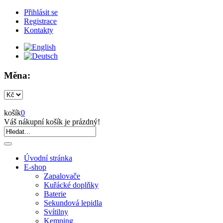
Přihlásit se
Registrace
Kontakty
Měna:
košík
0
Váš nákupní košík je prázdný!
Úvodní stránka
E-shop
Zapalovače
Kuřácké doplňky
Baterie
Sekundová lepidla
Svítilny
Kemping