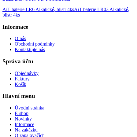
AiT baterie LR6 Alkalické, blistr 4ks
AiT baterie LR03 Alkalické,
blistr 4ks
Informace
O nás
Obchodní podmínky
Kontaktujte nás
Správa účtu
Objednávky
Faktury
Košík
Hlavní menu
Úvodní stránka
E-shop
Novinky
Informace
Na zakázku
O zapalovačích